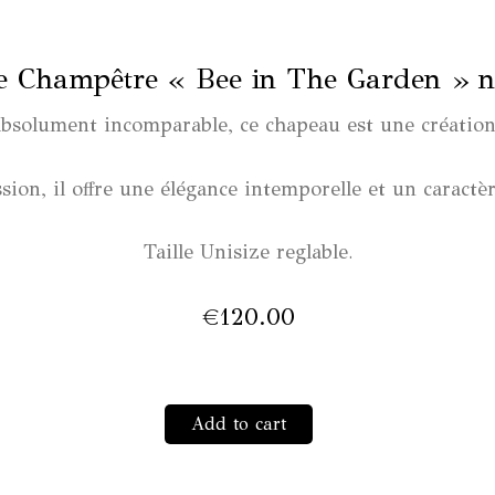
«
Bee
e Champêtre « Bee in The Garden » n
in
The
absolument incomparable, ce chapeau est une création
Garden
»
sion, il offre une élégance intemporelle et un caractè
n°3
quantity
Taille Unisize reglable
.
€
120.00
Add to cart