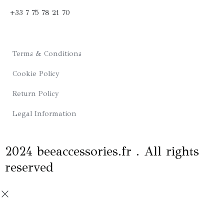
b
a
+33 7 75 78 21 70
o
g
o
r
Terms & Conditions
k
a
Cookie Policy
m
Return Policy
Legal Information
2024 beeaccessories.fr . All rights
reserved