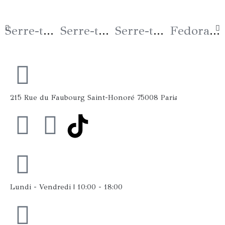
Serre-tête PURPLE ROYAL
Serre-tête BUTTERFLY Pink & Blue
Serre-tête SCARABEE BLEU ROYAL
Fedora Grand Bord « Star » Noir Pink Gold
215 Rue du Faubourg Saint-Honoré 75008 Paris
F
I
a
n
c
s
Lundi - Vendredi | 10:00 - 18:00
e
t