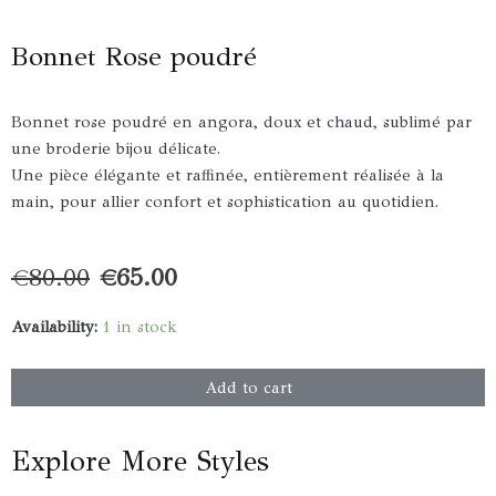
Bonnet Rose poudré
Bonnet rose poudré en angora, doux et chaud, sublimé par
une broderie bijou délicate.
Une pièce élégante et raffinée, entièrement réalisée à la
main, pour allier confort et sophistication au quotidien.
Original
Current
€
80.00
€
65.00
price
price
was:
is:
Bonnet
Availability:
1 in stock
€80.00.
€65.00.
Rose
poudré
Add to cart
quantity
Explore More Styles