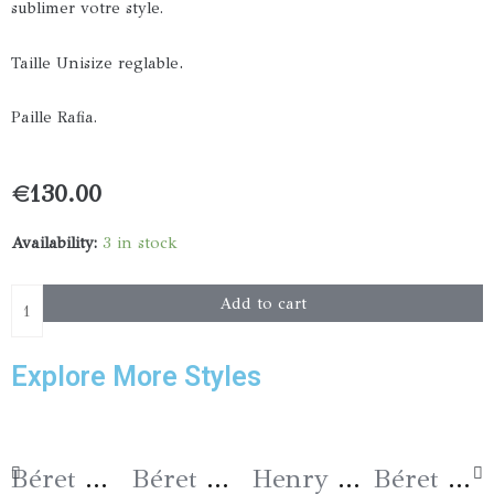
sublimer votre style.
.
Taille Unisize reglable
Paille Rafia.
€
130.00
Canotier
Availability:
3 in stock
«
Signature
Add to cart
BEE
»
Explore More Styles
Blanc
quantity
Béret « Signature » Coloris 28
Béret « Signature » Coloris 32
Henry « Signature BEE » bordeaux
Béret « Signature » Coloris 44