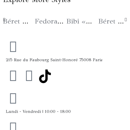
Béret « Le Camille » Coloris Taupe
Fedora « Hirondelle » Noir
Bibi «Elsa» Camel
Béret « Le Camille » Coloris Rouille
215 Rue du Faubourg Saint-Honoré 75008 Paris
F
I
a
n
c
s
Lundi - Vendredi | 10:00 - 18:00
e
t