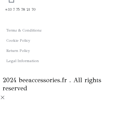
b
a
+33 7 75 78 21 70
o
g
o
r
Terms & Conditions
k
a
Cookie Policy
m
Return Policy
Legal Information
2024 beeaccessories.fr . All rights
reserved