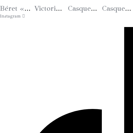
Béret « Signature » Coloris 52
Victoria « Signature BEE » Beige
Casquette « Le Henry » Blanc Cassé
Casquette «à la russe» Blanc cassé
Instagram