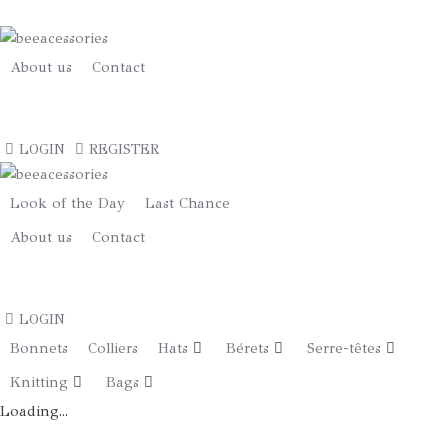
MiniBag
«
Signature
About us
Contact
BEE
»
€
0.00
Noir
LOGIN
REGISTER
Tressé
-
Taille
Look of the Day
Last Chance
Medium
About us
Contact
quantity
€
0.00
LOGIN
Bonnets
Colliers
Hats
Bérets
Serre-têtes
Knitting
Bags
Loading...