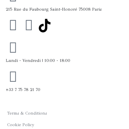
215 Rue du Faubourg Saint-Honoré 75008 Paris
F
I
a
n
c
s
Lundi - Vendredi | 10:00 - 18:00
e
t
b
a
+33 7 75 78 21 70
o
g
o
r
Terms & Conditions
k
a
Cookie Policy